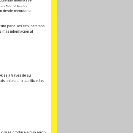
, pudiendo además ser
 la experiencia de
n desde recordar la
stra parte, les explicaremos
e más información al
okies a través de su
stentes para clasificar las
 o si se produce algún error)