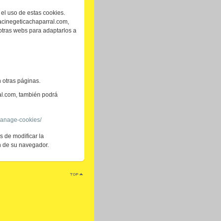
 el uso de estas cookies.
jacinegeticachaparral.com,
otras webs para adaptarlos a
 otras páginas.
al.com, también podrá
manage-cookies/
s de modificar la
n de su navegador.