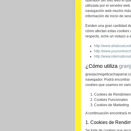
operador del sitio web el qu
utilizada por el servidor web
navegación web mucho más ef
información de inicio de ses
Existen una gran cantidad de
cómo afectan estas cookies 
respecto, eche un vistazo a 
http://www.allaboutcoo
http://www.youronlinec
http://www.internation
¿Cómo utiliza
gran
granjacinegeticachaparral.com
navegador. Podrá encontrar m
cookies que usamos en vari
Cookies de Rendimien
Cookies Funcionales
Cookies de Marketing
A continuación encontrará m
1. Cookies de Rendim
Se trata de cookies que recog