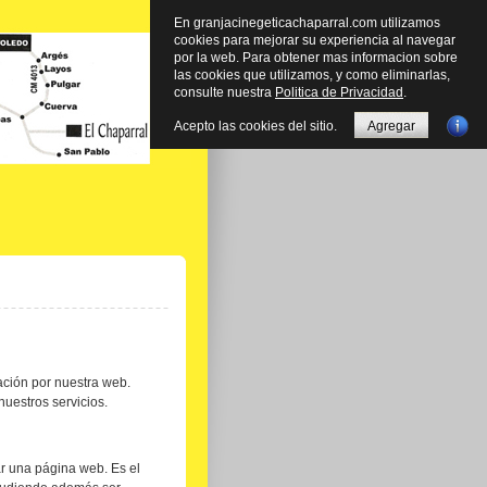
En granjacinegeticachaparral.com utilizamos
cookies para mejorar su experiencia al navegar
por la web. Para obtener mas informacion sobre
las cookies que utilizamos, y como eliminarlas,
consulte nuestra
Politica de Privacidad
.
Acepto las cookies del sitio.
Agregar
gación por nuestra web.
nuestros servicios.
ar una página web. Es el