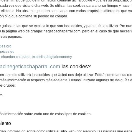
e determina qué tipo de información contiene dicha cookie y cuál es su propósito
 cada vez que visite dicha web. Se utilizan las cookies para ahorrar tiempo y hacer
iciente. No obstante, pueden ser usadas con varios propósitos diferentes que va
ión o lo que contiene su pedido de compra.
 guías en las que se explica lo que son las cookies, y para qué se utilizan. Pro nue
a la página web de granjacinegeticachaparral.com, pero en el caso de que necesit
estas páginas:
kies.org
hoices.eu
al-chamber.co.uk/our-expertise/digitaleconomy
jacinegeticachaparral.com
las cookies?
 tan solo utilizará las cookies que Usted nos deje utilizar. Podrá controlar sus co
ás información al respecto más adelante. Hemos utilizado algunas de las guías exi
os grupos:
to
ás información sobre cada uno de estos tipos de cookies.
iento
en información sobre cómo utiliza el sitio web (por ejemplo, las páginas que visita