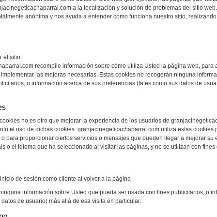
acinegeticachaparral.com a la localización y solución de problemas del sitio web.
otalmente anónima y nos ayuda a entender cómo funciona nuestro sitio, realizando
el sitio
aparral.com recompile información sobre cómo utiliza Usted la página web, para a
 a implementar las mejoras necesarias. Estas cookies no recogerán ninguna infor
licitarios, o información acerca de sus preferencias (tales como sus datos de usuar
es
cookies no es otro que mejorar la experiencia de los usuarios de granjacinegetic
o el uso de dichas cookies. granjacinegeticachaparral.com utiliza estas cookies p
o para proporcionar ciertos servicios o mensajes que pueden llegar a mejorar su e
s o el idioma que ha seleccionado al visitar las páginas, y no se utilizan con fines
nicio de sesión como cliente al volver a la página
ninguna información sobre Usted que pueda ser usada con fines publicitarios, o i
datos de usuario) más allá de esa visita en particular.
ing