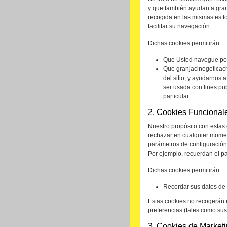
y que también ayudan a granj
recogida en las mismas es t
facilitar su navegación.
Dichas cookies permitirán:
Que Usted navegue por 
Que granjacinegeticach
del sitio, y ayudarnos
ser usada con fines pub
particular.
2. Cookies Funcional
Nuestro propósito con estas 
rechazar en cualquier moment
parámetros de configuración 
Por ejemplo, recuerdan el paí
Dichas cookies permitirán:
Recordar sus datos de i
Estas cookies no recogerán 
preferencias (tales como sus 
3. Cookies de Market