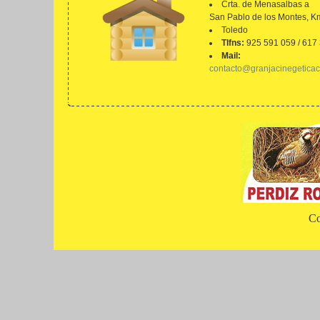
Crta. de Menasalbas a
San Pablo de los Montes, K
Toledo
Tlfns:
925 591 059 / 617
Mail:
contacto@granjacinegetica
Co